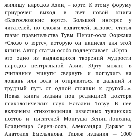
жилищу народов Азии, – юрте. К этому форуму
приурочен выход в свет новой книги
«Благословение юрте». Большой интерес у
читателей, по словам издателей, вызовет статья
главы правительства Тувы Шериг-оола Ооржака
«Слово о юрте», которую он написал для этой
книги. Автор статьи особо подчеркивает: «Юрта –
это одно из выдающихся творений мудрости
народов центральной Азии. Юрту можно в
считанные минуты свернуть и погрузить на
лошадь или вола и отправиться в дальний и
трудный путь от одной стоянки к другой…».
Новая книга издана под редакцией доктора
психологических наук Наталии Товуу. В нее
включены стихотворения известных тувинских
поэтов и писателей Монгуша Кенин-Лопсана,
Владимира Серен-оола, Александра Даржая и
Анатолия Емельянова. Тираж издания — 1000