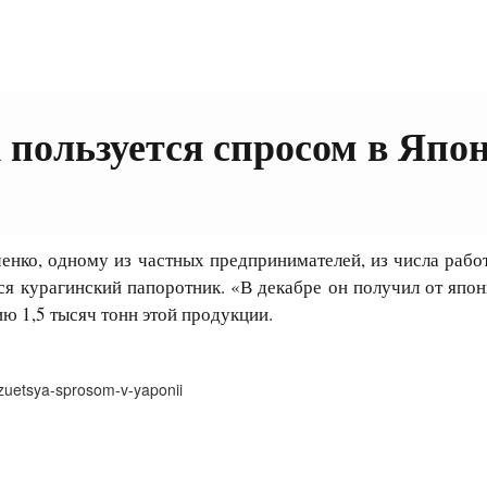
пользуется спросом в Япо
ко, одному из частных предпринимателей, из числа работ
я курагинский папоротник. «В декабре он получил от японц
ию 1,5 тысяч тонн этой продукции.
-zuetsya-sprosom-v-yaponii