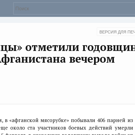
ВЕРСИЯ ДЛЯ ПЕ
нцы» отметили годовщи
Афганистана вечером
 «афганской мясорубке» побывали 406 парней из
еще около ста участников боевых действий умерли