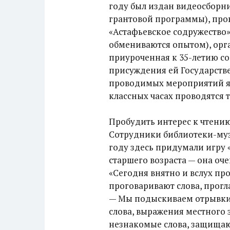
году был издан видеосборн
грантовой программы), про
«Астафьевское содружество»
обмениваются опытом), орг
приуроченная к 35-летию со
присуждения ей Государств
проводимых мероприятий 
классных часах проводятся 
Пробудить интерес к чтению
Сотрудники библиотеки-муз
году здесь придумали игру 
старшего возраста — она оч
«Сегодня внятно и вслух про
проговаривают слова, прог
— Мы подыскиваем отрывки и
слова, выражения местного 
незнакомые слова, защищают