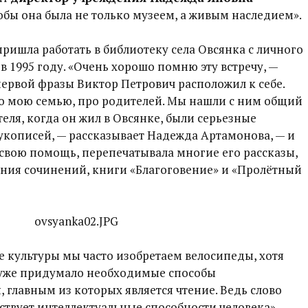
чтобы она была не только музеем, а живым наследием».
ишла работать в библиотеку села Овсянка с личного
в 1995 году. «Очень хорошо помню эту встречу, —
первой фразы Виктор Петрович расположил к себе.
о мою семью, про родителей. Мы нашли с ним общий
еля, когда он жил в Овсянке, были серьезные
укописей, — рассказывает Надежда Артамонова, — и
свою помощь, перепечатывала многие его рассказы,
ния сочинений, книги «Благоговение» и «Пролётный
ре культуры мы часто изобретаем велосипеды, хотя
т уже придумало необходимые способы
 главным из которых является чтение. Ведь слово
твует интеллектуальные способности человека», —