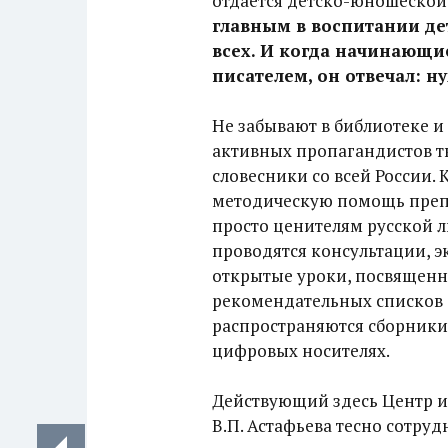
отдается детско-юношеской
главным в воспитании де
всех. И когда начинающие
писателем, он отвечал: н
Не забывают в библиотеке и 
активных пропагандистов тв
словесники со всей России.
методическую помощь препо
просто ценителям русской л
проводятся консультации, э
открытые уроки, посвященны
рекомендательных списков 
распространяются сборники
цифровых носителях.
Действующий здесь Центр и
В.П. Астафьева тесно сотру