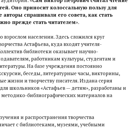
 аудитории: «
Сам Виктор Петрович считал чтение
тей. Оно приносит колоссальную пользу для
 авторы спрашивали его совета, как стать
ужно прежде стать читателем
».
о взрослом населении. Здесь сложился круг
орчества Астафьева, куда входят учителя-
 Коллектив библиотеки оказывает научно-
давателям, работникам культуры, студентам и
итературы. На базе учреждения постоянно
кскурсии, беседы, литературные часы, викторины,
е жизни и творчеству писателя. Издана серия
для школьников «Астафьев — детям», разработаны и
 методико-библиографических материалов на
зучения и распространения творчества
дничает с библиотеками, музеями, учебными