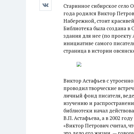
Старинное сибирское село О
года родился Виктор Петрови
Набережной, стоит красивей
Библиотека была создана в О
здания для нее (по проекту 
инициативе самого писателя.
страница в истории овсянск
Виктор Астафьев с утроенно
проводил творческие встреч
личный фонд писателя, веде
изучению и распространению
библиотеки начал действова
В.П. Астафьева, а в 2002 го
«Виктор Петрович считал, ч
это дело его жизни, — говор