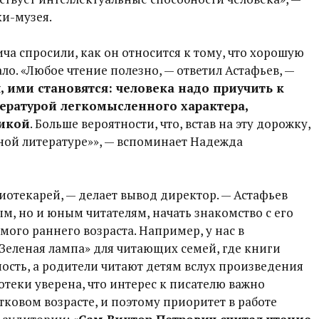
ки-музея.
ча спросили, как он относится к тому, что хорошую
ло. «Любое чтение полезно, — ответил Астафьев, —
 ими становятся: человека надо приучить к
тературой легкомысленного характера,
икой
. Больше вероятности, что, встав на эту дорожку,
зной литературе»», — вспоминает Надежда
лиотекарей, — делает вывод директор. — Астафьев
ым, но и юным читателям, начать знакомство с его
ого раннего возраста. Например, у нас в
«Зеленая лампа» для читающих семей, где книги
сть, а родители читают детям вслух произведения
отеки уверена, что интерес к писателю важно
ковом возрасте, и поэтому приоритет в работе