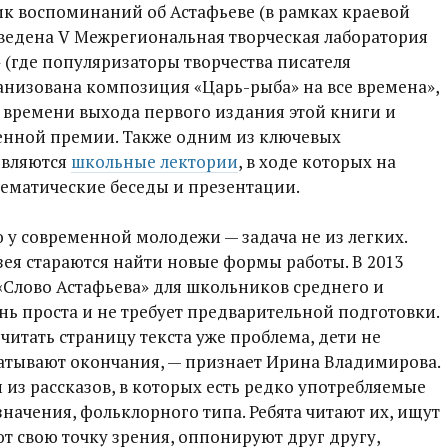
ик воспоминаний об Астафьеве (в рамках краевой
ведена V Межрегиональная творческая лаборатория
 (где популяризаторы творчества писателя
анизована композиция «Царь-рыба» на все времена»,
 времени выхода первого издания этой книги и
енной премии. Также одним из ключевых
являются
школьные лектории
, в ходе которых на
тематические беседы и презентации.
 у современной молодежи — задача не из легких.
ея стараются найти новые формы работы. В 2013
«Слово Астафьева» для школьников среднего и
ень проста и не требует предварительной подготовки.
читать страницу текста уже проблема, дети не
латывают окончания, — признает Ирина Владимирова.
з рассказов, в которых есть редко употребляемые
значения, фольклорного типа. Ребята читают их, ищут
 свою точку зрения, оппонируют друг другу,