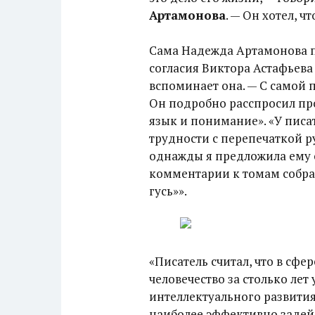
Артамонова
. — Он хотел, 
Сама Надежда Артамонова пр
согласия Виктора Астафьева 
вспоминает она. — С самой 
Он подробно расспросил пр
язык и понимание». «У писат
трудности с перепечаткой р
однажды я предложила ему 
комментарии к томам собра
гусь»».
«Писатель считал, что в сфе
человечество за столько ле
интеллектуального развития,
наиболее эффективно задейс