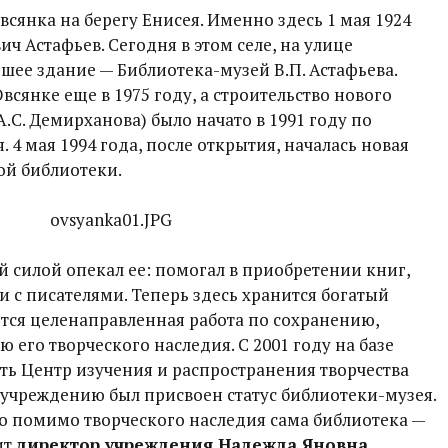
всянка на берегу Енисея. Именно здесь 1 мая 1924
ч Астафьев. Сегодня в этом селе, на улице
шее здание — Библиотека-музей В.П. Астафьева.
всянке еще в 1975 году, а строительство нового
А.С. Демирханова) было начато в 1991 году по
 4 мая 1994 года, после открытия, началась новая
ой библиотеки.
й силой опекал ее: помогал в приобретении книг,
и с писателями. Теперь здесь хранится богатый
тся целенаправленная работа по сохранению,
 его творческого наследия. С 2001 году на базе
ть Центр изучения и распространения творчества
ду учреждению был присвоен статус библиотеки-музея.
то помимо творческого наследия сама библиотека —
ит
директор учреждения Надежда Яновна