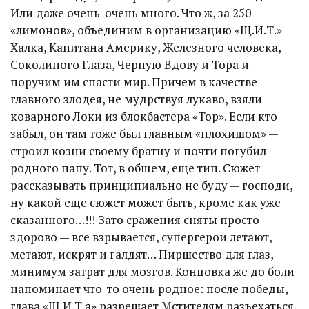
Или даже очень-очень много. Что ж, за 250
«лимонов», объединим в организацию «Щ.И.Т.»
Халка, Капитана Америку, Железного человека,
Соколиного Глаза, Черную Вдову и Тора и
поручим им спасти мир. Причем в качестве
главного злодея, не мудрствуя лукаво, взяли
коварного Локи из блокбастера «Тор». Если кто
забыл, он там тоже был главным «плохишом» —
строил козни своему братцу и почти погубил
родного папу. Тот, в общем, еще тип. Сюжет
рассказывать принципиально не буду — господи,
ну какой еще сюжет может быть, кроме как уже
сказанного…!!! Зато сражения сняты просто
здорово — все взрывается, супергерои летают,
метают, искрят и галдят… Пиршество для глаз,
минимум затрат для мозгов. Концовка же до боли
напоминает что-то очень родное: после победы,
глава «Щ.И.Т.а» разрешает Мстителям разъехаться,