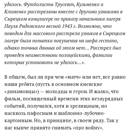
удалось. Футболисты Трусевич, Кузьменко и
Клименко расстреляны вместе с другими узниками в
Сырецком концлагере по приказу начальника лагеря
Пауля Радомского весной 1943 г. Возможно, что
поводом для массового расстрела узников в Сырецком
лагере была попытка покушения на шефа гестапо,
однако точных данных об этом нет… Расстрел был
проведен неизвестными полицейскими, фамилии
которых установить не удалось…
».
В общем, был ли при чем «матч» или нет, все равно
наши ребята (пусть в основном киевские
«динамовцы») — молодцы и герои. И жалко, что
фильм, посвященный времени этих незаурядных
событий, получился, хотя и зрелищным, но
насквозь пафосным и шаблонно-лубочно-
картонным. Но, в принципе, в своем ряду. Так у
нас нынче принято снимать «про войну».