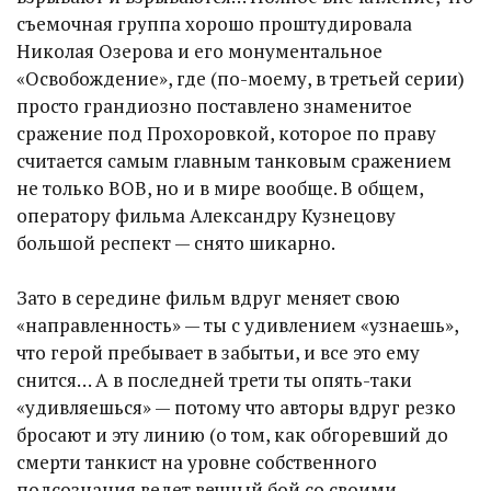
съемочная группа хорошо проштудировала
Николая Озерова и его монументальное
«Освобождение», где (по-моему, в третьей серии)
просто грандиозно поставлено знаменитое
сражение под Прохоровкой, которое по праву
считается самым главным танковым сражением
не только ВОВ, но и в мире вообще. В общем,
оператору фильма Александру Кузнецову
большой респект — снято шикарно.
Зато в середине фильм вдруг меняет свою
«направленность» — ты с удивлением «узнаешь»,
что герой пребывает в забытьи, и все это ему
снится… А в последней трети ты опять-таки
«удивляешься» — потому что авторы вдруг резко
бросают и эту линию (о том, как обгоревший до
смерти танкист на уровне собственного
подсознания ведет вечный бой со своими