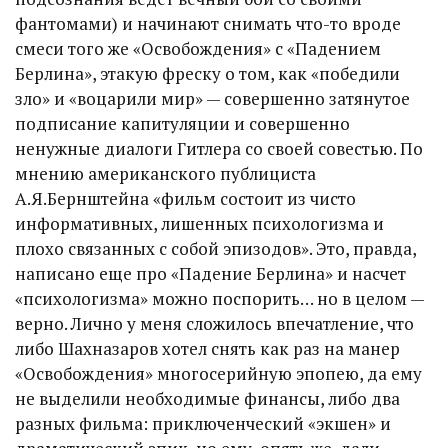
фантомами) и начинают снимать что-то вроде
смеси того же «Освобождения» с «Падением
Берлина», этакую фреску о том, как «победили
зло» и «воцарили мир» — совершенно затянутое
подписание капитуляции и совершенно
ненужные диалоги Гитлера со своей совестью. По
мнению американского публициста
А.Я.Бернштейна «фильм состоит из чисто
информативных, лишенных психологизма и
плохо связанных с собой эпизодов». Это, правда,
написано еще про «Падение Берлина» и насчет
«психологизма» можно поспорить… но в целом —
верно. Лично у меня сложилось впечатление, что
либо Шахназаров хотел снять как раз на манер
«Освобождения» многосерийную эпопею, да ему
не выделили необходимые финансы, либо два
разных фильма: приключенческий «экшен» и