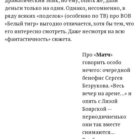
драматический эпик, но ему, опять же, дали
деньги только на один. Однако, несомненно, в
ряду всяких «поделок» (особенно по ТВ) про ВОВ
«Белый тигр» выгодно отличается, хотя бы тем, что
его интересно смотреть. Даже несмотря на всю
«фантастичность» сюжета.
Про «
Матч
»
говорить особо
нечего: очередной
бенефис Сергея
Безрукова. «Весь
вечер на арене…» и
опять с Лизой
Боярской —
периодичненько
они так вместе
снимаются…