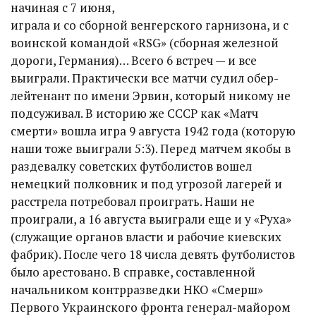
начиная с 7 июня,
играла и со сборной венгерского гарнизона, и с
воинской командой «RSG» (сборная железной
дороги, Германия)… Всего 6 встреч — и все
выиграли. Практически все матчи судил обер-
лейтенант по имени Эрвин, который никому не
подсуживал. В историю же СССР как «Матч
смерти» вошла игра 9 августа 1942 года (которую
наши тоже выиграли 5:3). Перед матчем якобы в
раздевалку советских футболистов вошел
немецкий полковник и под угрозой лагерей и
расстрела потребовал проиграть. Наши не
проиграли, а 16 августа выиграли еще и у «Руха»
(служащие органов власти и рабочие киевских
фабрик). После чего 18 числа девять футболистов
было арестовано. В справке, составленной
начальником контрразведки НКО «Смерш»
Первого Украинского фронта генерал-майором