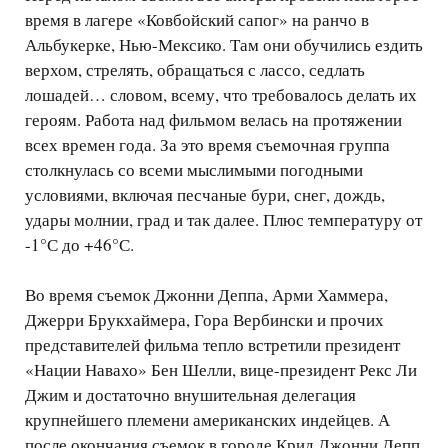
время в лагере «Ковбойский сапог» на ранчо в
Альбукерке, Нью-Мексико. Там они обучились ездить
верхом, стрелять, обращаться с лассо, седлать
лошадей… словом, всему, что требовалось делать их
героям. Работа над фильмом велась на протяжении
всех времен года. За это время съемочная группа
столкнулась со всеми мыслимыми погодными
условиями, включая песчаные бури, снег, дождь,
удары молнии, град и так далее. Плюс температуру от
-1°С до +46°С.
Во время съемок Джонни Деппа, Арми Хаммера,
Джерри Брукхаймера, Гора Вербински и прочих
представителей фильма тепло встретили президент
«Нации Навахо» Бен Шелли, вице-президент Рекс Ли
Джим и достаточно внушительная делегация
крупнейшего племени американских индейцев. А
после окончания съемок в городе Крид Джонни Депп