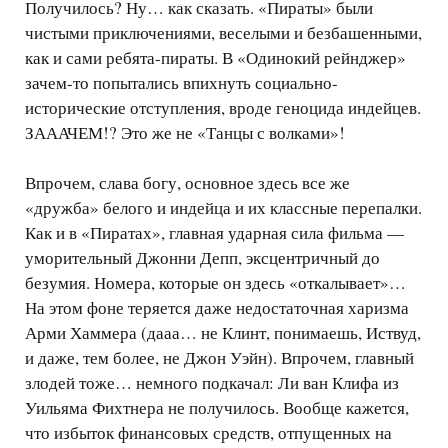
Получилось? Ну… как сказать. «Пираты» были
чистыми приключениями, веселыми и безбашенными,
как и сами ребята-пираты. В «Одинокий рейнджер»
зачем-то попытались впихнуть социально-
исторические отступления, вроде геноцида индейцев.
ЗАААЧЕМ!? Это же не «Танцы с волками»!
Впрочем, слава богу, основное здесь все же
«дружба» белого и индейца и их классные перепалки.
Как и в «Пиратах», главная ударная сила фильма —
уморительный Джонни Депп, эксцентричный до
безумия. Номера, которые он здесь «откалывает»…
На этом фоне теряется даже недостаточная харизма
Арми Хаммера (дааа… не Клинт, понимаешь, Иствуд,
и даже, тем более, не Джон Уэйн). Впрочем, главный
злодей тоже… немного подкачал: Ли ван Клифа из
Уильяма Фихтнера не получилось. Вообще кажется,
что избыток финансовых средств, отпущенных на