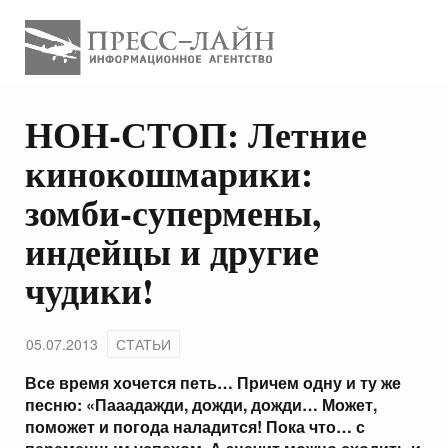
НОН-СТОП: Летние
кинокошмарики:
зомби-супермены,
индейцы и другие
чудики!
05.07.2013
СТАТЬИ
Все время хочется петь… Причем одну и ту же
песню: «Пааадажди, дожди, дожди… Может,
поможет и погода наладится! Пока что… с