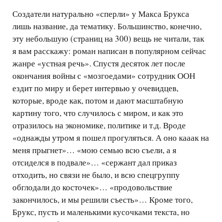
Создатели натурально «сперли» у Макса Брукса
лишь название, да тематику. Большинство, конечно,
эту небольшую (страниц на 300) вещь не читали, так
я вам расскажу: роман написан в популярном сейчас
жанре «устная речь». Спустя десяток лет после
окончания войны с «мозгоедами» сотрудник ООН
ездит по миру и берет интервью у очевидцев,
которые, вроде как, потом и дают масштабную
картину того, что случилось с миром, и как это
отразилось на экономике, политике и т.д. Вроде
«однажды утром я пошел прогуляться. А оно кааак на
меня прыгнет»… «мою семью всю съели, а я
отсиделся в подвале»… «сержант дал приказ
отходить, но связи не было, и всю спецгруппу
обглодали до косточек»… «продовольствие
закончилось, и мы решили съесть»… Кроме того,
Брукс, пусть и маленькими кусочками текста, но