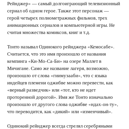
Рейнджер» — самый долгоиграющий телевизионный
сериал об одном герое. Также этот персонаж —
герой четырех полнометражных фильмов, трех
анимационных сериалов и компьютерной игры. Не
считая множества комиксов, книг и т.д.
Тонто называл Одинокого рейнджера «Кемосабе».
Считается, что это имя произошло от названия
кемпинга «Ки-Мо-Са-Би» на озере Маллет в
Мичигане. Само же название лагеря, возможно,
произошло от слова «гиимузааби», что с языка
индейцев племени оджибве можно перевести, как
«верный разведчик» или «тот, кто не идет
проторенной дорогой». Имя же Тонто изначально
произошло от другого слова оджибве «ндах-он-ту»,
что переводится, как «дикий» или «изменчивый».
Одинокий рейнджер всегда стрелял серебряными