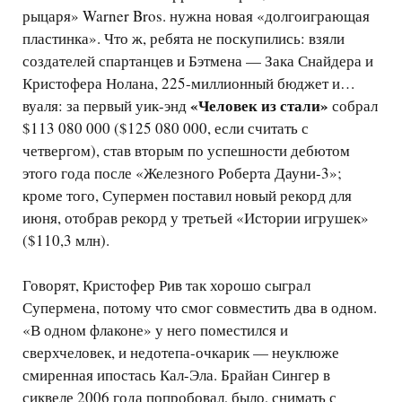
рыцаря» Warner Bros. нужна новая «долгоиграющая
пластинка». Что ж, ребята не поскупились: взяли
создателей спартанцев и Бэтмена — Зака Снайдера и
Кристофера Нолана, 225-миллионный бюджет и…
«Человек из стали»
вуаля: за первый уик-энд
собрал
$113 080 000 ($125 080 000, если считать с
четвергом), став вторым по успешности дебютом
этого года после «Железного Роберта Дауни-3»;
кроме того, Супермен поставил новый рекорд для
июня, отобрав рекорд у третьей «Истории игрушек»
($110,3 млн).
Говорят, Кристофер Рив так хорошо сыграл
Супермена, потому что смог совместить два в одном.
«В одном флаконе» у него поместился и
сверхчеловек, и недотепа-очкарик — неуклюже
смиренная ипостась Кал-Эла. Брайан Сингер в
сиквеле 2006 года попробовал, было, снимать с