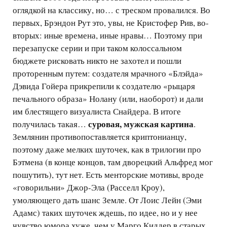
оглядкой на классику, но… с треском провалился. Во
первых, Брэндон Рут это, увы, не Кристофер Рив, во-
вторых: иные времена, иные нравы… Поэтому при
перезапуске серии и при таком колоссальном
бюджете рисковать никто не захотел и пошли
проторенным путем: создателя мрачного «Блэйда»
Дэвида Гойера прикрепили к создателю «рыцаря
печального образа» Нолану (или, наоборот) и дали
им блестящего визуалиста Снайдера. В итоге
суровая, мужская картина
получилась такая…
.
Землянин противопоставляется криптонианцу,
поэтому даже мелких шуточек, как в трилогии про
Бэтмена (в конце концов, там дворецкий Альфред мог
пошутить), тут нет. Есть менторские мотивы, вроде
«говорильни» Джор-Эла (Расселл Кроу),
умоляющего дать шанс Земле. От Лоис Лейн (Эми
Адамс) таких шуточек ждешь, по идее, но и у нее
чувство юмора хуже, чем у Марго Киддер в старых