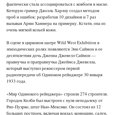
фактически стала ассоциироваться с ковбоем в маске.
Которую гример Джоэль Харлоу создал методом
проб и ошибок: разработав 10 дизайнов и 7 раз
вызывая Арми Хаммера на примерку. Кстати, она из
очень мягкой козьей кожи.
В сцене в цирковом шатре Wild West Exhibition в
эпизодических ролях появляются Энн Саймон и ее
десятилетняя дочь Дженна Джевелл Саймон —
правнучка и праправнучка Джеймса Джевелла,
который выступил режиссером первой
радиопередачи об Одиноком рейнджере 30 января
1933 года.
«Мир Одинокого рейнджера» строили 274 строителя.
Городок Колби был выстроен с нуля неподалеку от
Рио-Пуэрко, штат Нью-Мексико. Он состоял из 12
больших построек, включая вокзал, конюшню, салун,