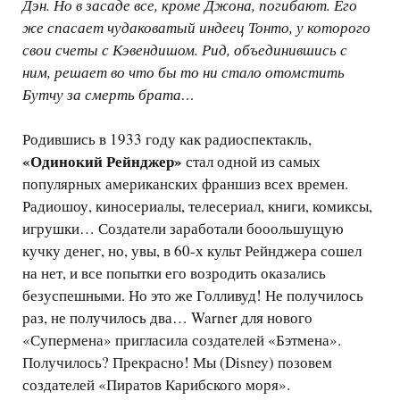
Дэн. Но в засаде все, кроме Джона, погибают. Его
же спасает чудаковатый индеец Тонто, у которого
свои счеты с Кэвендишом. Рид, объединившись с
ним, решает во что бы то ни стало отомстить
Бутчу за смерть брата…
Родившись в 1933 году как радиоспектакль,
«Одинокий Рейнджер»
стал одной из самых
популярных американских франшиз всех времен.
Радиошоу, киносериалы, телесериал, книги, комиксы,
игрушки… Создатели заработали бооольшущую
кучку денег, но, увы, в 60-х культ Рейнджера сошел
на нет, и все попытки его возродить оказались
безуспешными. Но это же Голливуд! Не получилось
раз, не получилось два… Warner для нового
«Супермена» пригласила создателей «Бэтмена».
Получилось? Прекрасно! Мы (Disney) позовем
создателей «Пиратов Карибского моря».