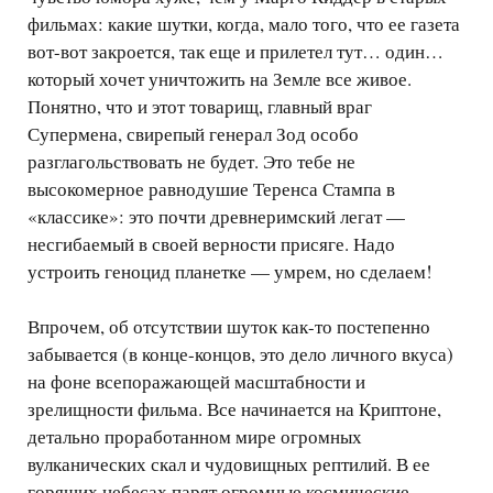
фильмах: какие шутки, когда, мало того, что ее газета
вот-вот закроется, так еще и прилетел тут… один…
который хочет уничтожить на Земле все живое.
Понятно, что и этот товарищ, главный враг
Супермена, свирепый генерал Зод особо
разглагольствовать не будет. Это тебе не
высокомерное равнодушие Теренса Стампа в
«классике»: это почти древнеримский легат —
несгибаемый в своей верности присяге. Надо
устроить геноцид планетке — умрем, но сделаем!
Впрочем, об отсутствии шуток как-то постепенно
забывается (в конце-концов, это дело личного вкуса)
на фоне всепоражающей масштабности и
зрелищности фильма. Все начинается на Криптоне,
детально проработанном мире огромных
вулканических скал и чудовищных рептилий. В ее
горящих небесах парят огромные космические