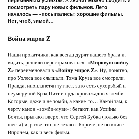
переменным успехом. А значит можно сходить и
посмотреть пару новых фильмов. Лето
началось — «посыпались» хорошие фильмы.
Нет, чтоб, зимой…
Война миров Z
Наши прокатчики, как всегда дурят нашего брата и,
«Мировую войну
видать, решили перестраховаться:
Z»
«Войну миров Z»
переименовали в
. Ну, понятно,
про Уэллса все слышали, Тома Круза все смотрели.
Правда, инопланетян тут нет, зато есть сухорэбый и
неумеручий Брэд Питт и орда кровожадных зомби.
Которые, даже и не зомби, а какие-то… Какой там, к
черту канон «зомби-муви»: бегают, как Усэйны
Болты, прыгают вверх, что Сергей Бубка (только без
шеста) и, разве что, не летают. Короче, не по книге…
Впрочем, как и весь фильм.