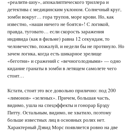
«реалити-шоу», апокалиптического триллера и
детектива с медицинским уклоном. Солнечный круг,
зомби вокруг… гора трупов, море крови. Но, как
известно, «наши ничего не боятся»! С логикой,
правда, туговато… если скорость заражения
индивида (как в фильме) равна 12 секундам, то
человечество, пожалуй, и недели бы не протянуло. Но
зачем логика, когда есть шикарное зрелище
«беготни» и сражений с «вечноголодными» — одно
кидание гранаты в зомби в летящем самолете чего
стоит…
Кстати, стоит это все довольно прилично: под 200
«лимонов» «зеленых». Причем, большая часть,
видимо, ушла на спецэффекты и гонорар Брэду
Питту. Остальным, видимо, не хватило, поэтому
больше известных лиц в основных ролях нет.
Характерный Дэвид Морс появляется ровно на две