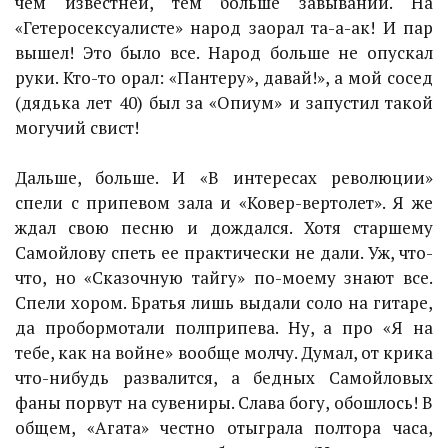
чем известней, тем больше завываний. На
«Гетеросексуалисте» народ заорал та-а-ак! И пар
вышел! Это было все. Народ больше не опускал
руки. Кто-то орал: «Пантеру», давай!», а мой сосед
(дядька лет 40) был за «Опиум» и запустил такой
могучий свист!
Дальше, больше. И «В интересах революции»
спели с припевом зала и «Ковер-вертолет». Я же
ждал свою песню и дождался. Хотя старшему
Самойлову спеть ее практически не дали. Уж, что-
что, но «Сказочную тайгу» по-моему знают все.
Спели хором. Братья лишь выдали соло на гитаре,
да пробормотали полприпева. Ну, а про «Я на
тебе, как на войне» вообще молчу. Думал, от крика
что-нибудь развалится, а бедных Самойловых
фаны порвут на сувениры. Слава богу, обошлось! В
общем, «Агата» честно отыграла полтора часа,