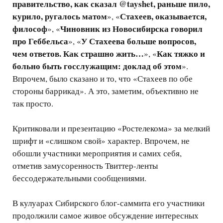
правительство, как сказал @tayshet, раньше пило,
курило, ругалось матом
Стахеев, оказывается,
», «
философ
Чиновник из Новосибирска говорил
», «
про Геббельса
У Стахеева больше вопросов,
», «
чем ответов. Как страшно жить…
Как тяжко и
», «
больно быть госслужащим: доклад об этом
».
Впрочем, было сказано и то, что «Стахеев по обе
стороны баррикад». А это, заметим, объективно не
так просто.
Критиковали и презентацию «Ростелекома» за мелкий
шрифт и «слишком свой» характер. Впрочем, не
обошли участники мероприятия и самих себя,
отметив замусоренность Твиттер-ленты
бессодержательными сообщениями.
В кулуарах Сибирского блог-саммита его участники
продолжили самое живое обсуждение интересных