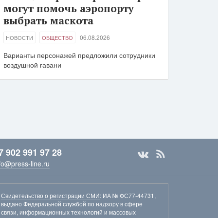
могут помочь аэропорту
выбрать маскота
06.08.2026
НОВОСТИ
ОБЩЕСТВО
Варианты персонажей предложили сотрудники
воздушной гавани
7 902 991 97 28
fo@press-line.ru
Свидетельство о регистрации СМИ
: ИА № ФС77-44731,
выдано Федеральной службой по надзору в сфере
связи, информационных технологий и массовых