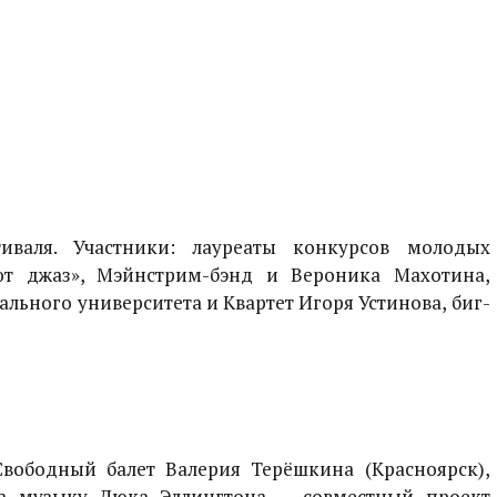
иваля. Участники: лауреаты конкурсов молодых
ют джаз», Мэйнстрим-бэнд и Вероника Махотина,
льного университета и Квартет Игоря Устинова, биг-
Свободный балет Валерия Терёшкина (Красноярск),
на музыку Дюка Эллингтона — совместный проект